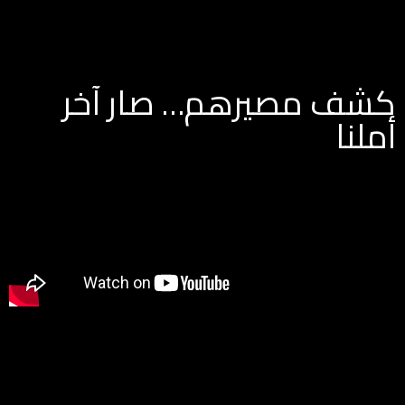
كشف مصيرهم… صار آخر
أملنا