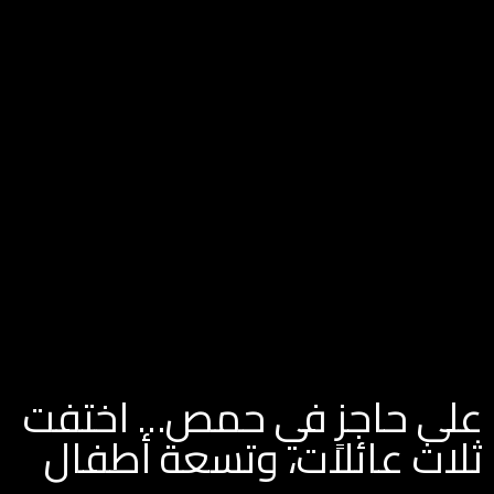
على حاجزٍ في حمص… اختفت
ثلاث عائلات، وتسعة أطفال