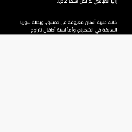
رانيا العباسي لم تكن اسماً عادياً.
كانت طبيبة أسنان معروفة في دمشق، وبطلة سوريا
السابقة في الشطرنج، وأماً لستة أطفال تتراوح
أعمارهم بين ثلاث سنوات وخمسة عشر عاماً.
عاشت العائلة في حي مشروع دمر بدمشق، بعيداً عن
أي نشاط سياسي. لكن الحرب السورية كانت قد بدأت
تبتلع تفاصيل الحياة اليومية للسوريين، حتى أولئك الذين
لم يشاركوا فيها بشكل مباشر.
في آذار/مارس 2013، اعتُقل زوجها عبد الرحمن ياسين،
وهو طبيب أيضاً، بعد اتهامه بتقديم مساعدة لشخص
مطلوب من قبل الأجهزة الأمنية.
وبعد يومين فقط، اقتحمت قوات أمن منزل العائلة
مجدداً، واعتقلت رانيا وأطفالها الستة: