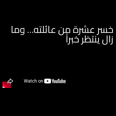
خسر عشرة من عائلته… وما
زال ينتظر خبراً